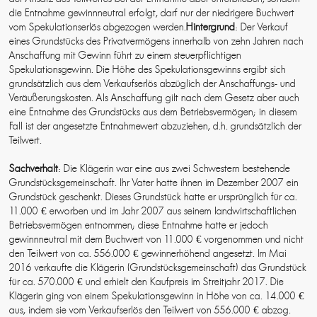
die Entnahme gewinnneutral erfolgt, darf nur der niedrigere Buchwert
vom Spekulationserlös abgezogen werden.
Hintergrund
: Der Verkauf
eines Grundstücks des Privatvermögens innerhalb von zehn Jahren nach
Anschaffung mit Gewinn führt zu einem steuerpflichtigen
Spekulationsgewinn. Die Höhe des Spekulationsgewinns ergibt sich
grundsätzlich aus dem Verkaufserlös abzüglich der Anschaffungs- und
Veräußerungskosten. Als Anschaffung gilt nach dem Gesetz aber auch
eine Entnahme des Grundstücks aus dem Betriebsvermögen; in diesem
Fall ist der angesetzte Entnahmewert abzuziehen, d.h. grundsätzlich der
Teilwert.
Sachverhalt
: Die Klägerin war eine aus zwei Schwestern bestehende
Grundstücksgemeinschaft. Ihr Vater hatte ihnen im Dezember 2007 ein
Grundstück geschenkt. Dieses Grundstück hatte er ursprünglich für ca.
11.000 € erworben und im Jahr 2007 aus seinem landwirtschaftlichen
Betriebsvermögen entnommen; diese Entnahme hatte er jedoch
gewinnneutral mit dem Buchwert von 11.000 € vorgenommen und nicht
den Teilwert von ca. 556.000 € gewinnerhöhend angesetzt. Im Mai
2016 verkaufte die Klägerin (Grundstücksgemeinschaft) das Grundstück
für ca. 570.000 € und erhielt den Kaufpreis im Streitjahr 2017. Die
Klägerin ging von einem Spekulationsgewinn in Höhe von ca. 14.000 €
aus, indem sie vom Verkaufserlös den Teilwert von 556.000 € abzog.