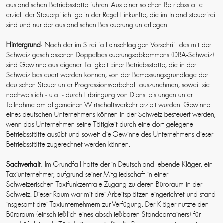
ausländischen Betriebsstätte führen. Aus einer solchen Betriebsstätte
erzielt der Steuerpflichtige in der Regel Einkünfte, die im Inland steuerfrei
sind und nur der ausländischen Besteuerung unterliegen.
Hintergrund
: Nach der im Streitfall einschlägigen Vorschrift des mit der
Schweiz geschlossenen Doppelbesteuerungsabkommens (DBA-Schweiz)
sind Gewinne aus eigener Tätigkeit einer Betriebsstätte, die in der
Schweiz besteuert werden können, von der Bemessungsgrundlage der
deutschen Steuer unter Progressionsvorbehalt auszunehmen, soweit sie
nachweislich ‑ u.a. ‑ durch Erbringung von Dienstleistungen unter
Teilnahme am allgemeinen Wirtschaftsverkehr erzielt wurden. Gewinne
eines deutschen Unternehmens können in der Schweiz besteuert werden,
wenn das Unternehmen seine Tätigkeit durch eine dort gelegene
Betriebsstätte ausübt und soweit die Gewinne des Unternehmens dieser
Betriebsstätte zugerechnet werden können.
Sachverhalt
: Im Grundfall hatte der in Deutschland lebende Kläger, ein
Taxiunternehmer, aufgrund seiner Mitgliedschaft in einer
Schweizerischen Taxifunkzentrale Zugang zu deren Büroraum in der
Schweiz. Dieser Raum war mit drei Arbeitsplätzen eingerichtet und stand
insgesamt drei Taxiunternehmern zur Verfügung. Der Kläger nutzte den
Büroraum (einschließlich eines abschließbaren Standcontainers) für