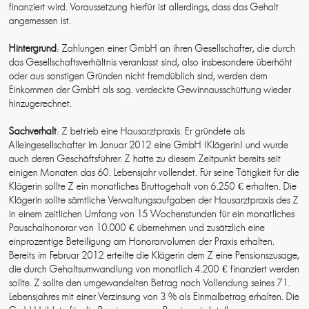
finanziert wird. Voraussetzung hierfür ist allerdings, dass das Gehalt
angemessen ist.
Hintergrund
: Zahlungen einer GmbH an ihren Gesellschafter, die durch
das Gesellschaftsverhältnis veranlasst sind, also insbesondere überhöht
oder aus sonstigen Gründen nicht fremdüblich sind, werden dem
Einkommen der GmbH als sog. verdeckte Gewinnausschüttung wieder
hinzugerechnet.
Sachverhalt
: Z betrieb eine Hausarztpraxis. Er gründete als
Alleingesellschafter im Januar 2012 eine GmbH (Klägerin) und wurde
auch deren Geschäftsführer. Z hatte zu diesem Zeitpunkt bereits seit
einigen Monaten das 60. Lebensjahr vollendet. Für seine Tätigkeit für die
Klägerin sollte Z ein monatliches Bruttogehalt von 6.250 € erhalten. Die
Klägerin sollte sämtliche Verwaltungsaufgaben der Hausarztpraxis des Z
in einem zeitlichen Umfang von 15 Wochenstunden für ein monatliches
Pauschalhonorar von 10.000 € übernehmen und zusätzlich eine
einprozentige Beteiligung am Honorarvolumen der Praxis erhalten.
Bereits im Februar 2012 erteilte die Klägerin dem Z eine Pensionszusage,
die durch Gehaltsumwandlung von monatlich 4.200 € finanziert werden
sollte. Z sollte den umgewandelten Betrag nach Vollendung seines 71.
Lebensjahres mit einer Verzinsung von 3 % als Einmalbetrag erhalten. Die