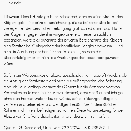
wurde.
Hinweise
: Dem FG zufolge ist entscheidend, dass es keine Straftat des
Klägers gab. Eine private Bereicherung, die es bei einer Straftat bei
Gelegenheit der beruflichen Betätigung gibt, schied damit aus. Hätte
der Kläger hingegen die ihm vorgeworfene Untreue tatsächlich
begangen, wäre dies aufgrund der privaten Bereicherung des Klägers
eine Straftat bei Gelegenheit der beruflichen Tätigkeit gewesen – und
nicht in Ausübung der beruflichen Tätigkeit –, so dass die
Strafverteidigerkosten nicht als Werbungskosten absetzbar gewesen
wären.
Sofern ein Werbungskostenabzug ausscheidet, kann geprüft werden, ob
ein Abzug der Strafverteidigerkosten als außergewöhnliche Belastung
möglich ist. Allerdings verlangt das Gesetz für die Abziehbarkeit von
Prozesskosten (einschließlich Anwaltskosten), dass der Steuerpflichtige
ohne den Prozess Gefahr laufen würde, seine Existenzgrundlage zu
verlieren und seine lebensnotwendigen Bedürfnisse in dem üblichen
Rahmen nicht mehr befriedigen zu können. Diese Voraussetzung für den
Abzug von Strafverteidigerkosten ist grundsätzlich nicht erfüllt.
Quelle: FG Düsseldorf, Urteil vom 22.3.2024 – 3 K 2389/21 E,