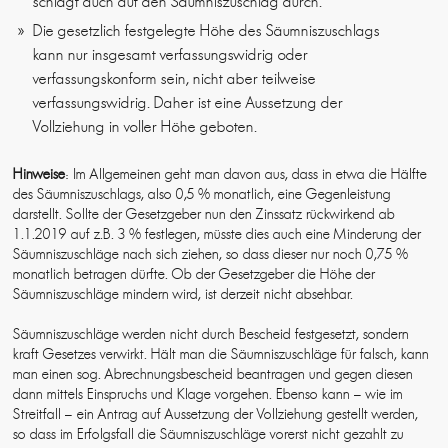
schlägt auch auf den Säumniszuschlag durch.
Die gesetzlich festgelegte Höhe des Säumniszuschlags
kann nur insgesamt verfassungswidrig oder
verfassungskonform sein, nicht aber teilweise
verfassungswidrig. Daher ist eine Aussetzung der
Vollziehung in voller Höhe geboten.
Hinweise
: Im Allgemeinen geht man davon aus, dass in etwa die Hälfte
des Säumniszuschlags, also 0,5 % monatlich, eine Gegenleistung
darstellt. Sollte der Gesetzgeber nun den Zinssatz rückwirkend ab
1.1.2019 auf z.B. 3 % festlegen, müsste dies auch eine Minderung der
Säumniszuschläge nach sich ziehen, so dass dieser nur noch 0,75 %
monatlich betragen dürfte. Ob der Gesetzgeber die Höhe der
Säumniszuschläge mindern wird, ist derzeit nicht absehbar.
Säumniszuschläge werden nicht durch Bescheid festgesetzt, sondern
kraft Gesetzes verwirkt. Hält man die Säumniszuschläge für falsch, kann
man einen sog. Abrechnungsbescheid beantragen und gegen diesen
dann mittels Einspruchs und Klage vorgehen. Ebenso kann – wie im
Streitfall – ein Antrag auf Aussetzung der Vollziehung gestellt werden,
so dass im Erfolgsfall die Säumniszuschläge vorerst nicht gezahlt zu