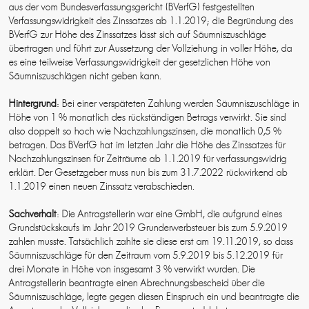
aus der vom Bundesverfassungsgericht (BVerfG) festgestellten
Verfassungswidrigkeit des Zinssatzes ab 1.1.2019; die Begründung des
BVerfG zur Höhe des Zinssatzes lässt sich auf Säumniszuschläge
übertragen und führt zur Aussetzung der Vollziehung in voller Höhe, da
es eine teilweise Verfassungswidrigkeit der gesetzlichen Höhe von
Säumniszuschlägen nicht geben kann.
Hintergrund
: Bei einer verspäteten Zahlung werden Säumniszuschläge in
Höhe von 1 % monatlich des rückständigen Betrags verwirkt. Sie sind
also doppelt so hoch wie Nachzahlungszinsen, die monatlich 0,5 %
betragen. Das BVerfG hat im letzten Jahr die Höhe des Zinssatzes für
Nachzahlungszinsen für Zeiträume ab 1.1.2019 für verfassungswidrig
erklärt. Der Gesetzgeber muss nun bis zum 31.7.2022 rückwirkend ab
1.1.2019 einen neuen Zinssatz verabschieden.
Sachverhalt
: Die Antragstellerin war eine GmbH, die aufgrund eines
Grundstückskaufs im Jahr 2019 Grunderwerbsteuer bis zum 5.9.2019
zahlen musste. Tatsächlich zahlte sie diese erst am 19.11.2019, so dass
Säumniszuschläge für den Zeitraum vom 5.9.2019 bis 5.12.2019 für
drei Monate in Höhe von insgesamt 3 % verwirkt wurden. Die
Antragstellerin beantragte einen Abrechnungsbescheid über die
Säumniszuschläge, legte gegen diesen Einspruch ein und beantragte die