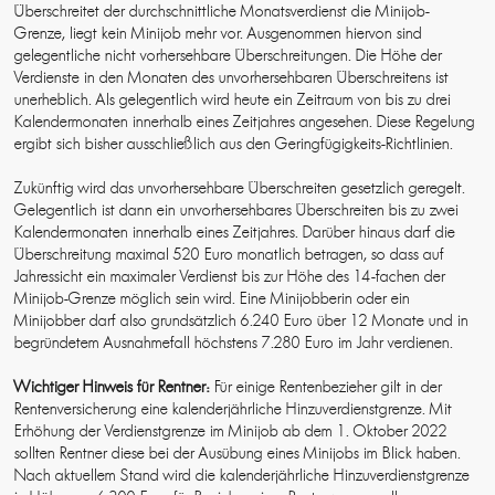
Überschreitet der durchschnittliche Monatsverdienst die Minijob-
Grenze, liegt kein Minijob mehr vor. Ausgenommen hiervon sind
gelegentliche nicht vorhersehbare Überschreitungen. Die Höhe der
Verdienste in den Monaten des unvorhersehbaren Überschreitens ist
unerheblich. Als gelegentlich wird heute ein Zeitraum von bis zu drei
Kalendermonaten innerhalb eines Zeitjahres angesehen. Diese Regelung
ergibt sich bisher ausschließlich aus den Geringfügigkeits-Richtlinien.
Zukünftig wird das unvorhersehbare Überschreiten gesetzlich geregelt.
Gelegentlich ist dann ein unvorhersehbares Überschreiten bis zu zwei
Kalendermonaten innerhalb eines Zeitjahres. Darüber hinaus darf die
Überschreitung maximal 520 Euro monatlich betragen, so dass auf
Jahressicht ein maximaler Verdienst bis zur Höhe des 14-fachen der
Minijob-Grenze möglich sein wird. Eine Minijobberin oder ein
Minijobber darf also grundsätzlich 6.240 Euro über 12 Monate und in
begründetem Ausnahmefall höchstens 7.280 Euro im Jahr verdienen.
Wichtiger Hinweis für Rentner:
Für einige Rentenbezieher gilt in der
Rentenversicherung eine kalenderjährliche Hinzuverdienstgrenze. Mit
Erhöhung der Verdienstgrenze im Minijob ab dem 1. Oktober 2022
sollten Rentner diese bei der Ausübung eines Minijobs im Blick haben.
Nach aktuellem Stand wird die kalenderjährliche Hinzuverdienstgrenze