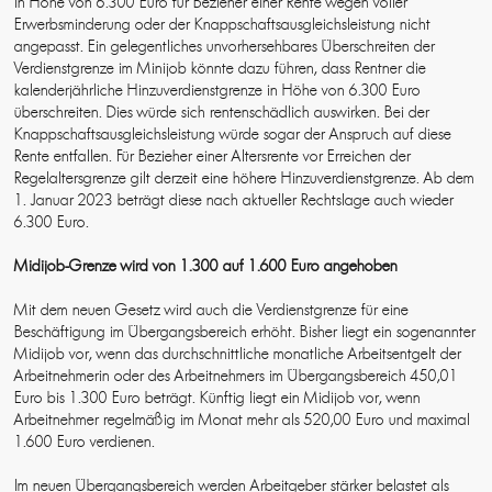
in Höhe von 6.300 Euro für Bezieher einer Rente wegen voller
Erwerbsminderung oder der Knappschaftsausgleichsleistung nicht
angepasst. Ein gelegentliches unvorhersehbares Überschreiten der
Verdienstgrenze im Minijob könnte dazu führen, dass Rentner die
kalenderjährliche Hinzuverdienstgrenze in Höhe von 6.300 Euro
überschreiten. Dies würde sich rentenschädlich auswirken. Bei der
Knappschaftsausgleichsleistung würde sogar der Anspruch auf diese
Rente entfallen. Für Bezieher einer Altersrente vor Erreichen der
Regelaltersgrenze gilt derzeit eine höhere Hinzuverdienstgrenze. Ab dem
1. Januar 2023 beträgt diese nach aktueller Rechtslage auch wieder
6.300 Euro.
Midijob-Grenze wird von 1.300 auf 1.600 Euro angehoben
Mit dem neuen Gesetz wird auch die Verdienstgrenze für eine
Beschäftigung im Übergangsbereich erhöht. Bisher liegt ein sogenannter
Midijob vor, wenn das durchschnittliche monatliche Arbeitsentgelt der
Arbeitnehmerin oder des Arbeitnehmers im Übergangsbereich 450,01
Euro bis 1.300 Euro beträgt. Künftig liegt ein Midijob vor, wenn
Arbeitnehmer regelmäßig im Monat mehr als 520,00 Euro und maximal
1.600 Euro verdienen.
Im neuen Übergangsbereich werden Arbeitgeber stärker belastet als