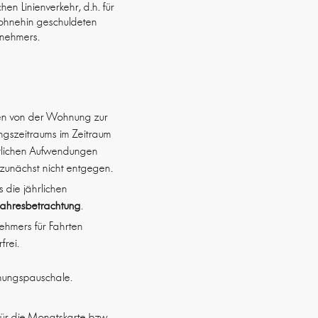
en Linienverkehr, d.h. für
 ohnehin geschuldeten
tnehmers.
ten von der Wohnung zur
ngszeitraums im Zeitraum
atlichen Aufwendungen
2 zunächst nicht entgegen.
 die jährlichen
Jahresbetrachtung
.
ehmers für Fahrten
frei.
rnungspauschale.
für die Monatskarte bzw.