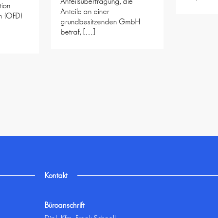
Anteilsübertragung, die
tion
Anteile an einer
n (OFD)
grundbesitzenden GmbH
betraf, […]
Kontakt
Büroanschrift