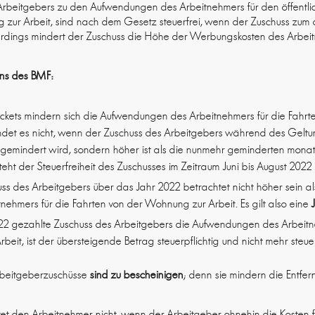
Arbeitgebers zu den Aufwendungen des Arbeitnehmers für den öffentlich
 zur Arbeit, sind nach dem Gesetz steuerfrei, wenn der Zuschuss zum
llerdings mindert der Zuschuss die Höhe der Werbungskosten des Arbei
ens des BMF:
ckets mindern sich die Aufwendungen des Arbeitnehmers für die Fahr
det es nicht, wenn der Zuschuss des Arbeitgebers während des Geltu
ht gemindert wird, sondern höher ist als die nunmehr geminderten mon
teht der Steuerfreiheit des Zuschusses im Zeitraum Juni bis August 202
uss des Arbeitgebers über das Jahr 2022 betrachtet nicht höher sein als
ehmers für die Fahrten von der Wohnung zur Arbeit. Es gilt also eine
022 gezahlte Zuschuss des Arbeitgebers die Aufwendungen des Arbeitn
it, ist der übersteigende Betrag steuerpflichtig und nicht mehr steuer
Arbeitgeberzuschüsse
sind zu bescheinigen
; denn sie mindern die Entfe
stet den Arbeitnehmer nicht, wenn der Arbeitgeber ohnehin die Kosten 