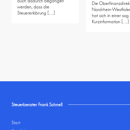
auch dadurch begangen
Die Oberfinanzdirek
werden, dass die
Nordrhein-Westfale
Steuererklärung […]
hat sich in einer sog.
Kurzinformation […]
Steuerberater Frank Schnell
Start