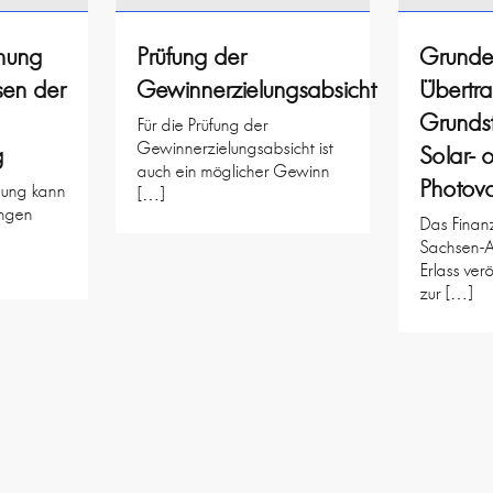
ehung
Prüfung der
Grunde
sen der
Gewinnerzielungsabsicht
Übertr
Grundst
Für die Prüfung der
Gewinnerzielungsabsicht ist
g
Solar- 
auch ein möglicher Gewinn
Photovo
ehung kann
[…]
ngen
Das Finanz
Sachsen-A
Erlass verö
zur […]