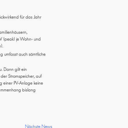
ückwirkend für das Jahr
familienhäusern,
W (peak) je Wohn- und
).
g umfasst auch sämtliche
u. Dann gilt ein
h der Stromspeicher, auf
g einer PV-Anlage keine
usammenhang bislang
Nächste News