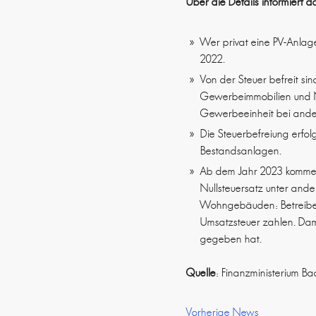
Über die Details informiert 
Wer privat eine PV-Anlage
2022.
Von der Steuer befreit si
Gewerbeimmobilien und 
Gewerbeeinheit bei ander
Die Steuerbefreiung erfo
Bestandsanlagen.
Ab dem Jahr 2023 komme
Nullsteuersatz unter ander
Wohngebäuden: Betreiberi
Umsatzsteuer zahlen. Dam
gegeben hat.
Quelle
: Finanzministerium B
Vorherige News