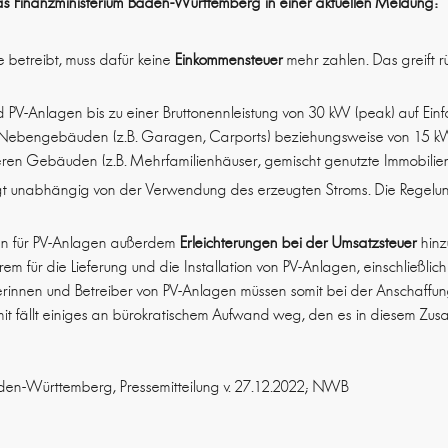
das Finanzministerium Baden-Württemberg in einer aktuellen Meldung:
 betreibt, muss dafür keine
Einkommensteuer
mehr zahlen. Das greift r
nd PV-Anlagen bis zu einer Bruttonennleistung von 30 kW (peak) auf Ein
Nebengebäuden (z.B. Garagen, Carports) beziehungsweise von 15 k
en Gebäuden (z.B. Mehrfamilienhäuser, gemischt genutzte Immobilien
lgt unabhängig von der Verwendung des erzeugten Stroms. Die Regelun
n für PV-Anlagen außerdem
Erleichterungen bei der Umsatzsteuer
hinz
em für die Lieferung und die Installation von PV-Anlagen, einschließlic
nnen und Betreiber von PV-Anlagen müssen somit bei der Anschaffun
it fällt einiges an bürokratischem Aufwand weg, den es in diesem Z
aden-Württemberg, Pressemitteilung v. 27.12.2022; NWB